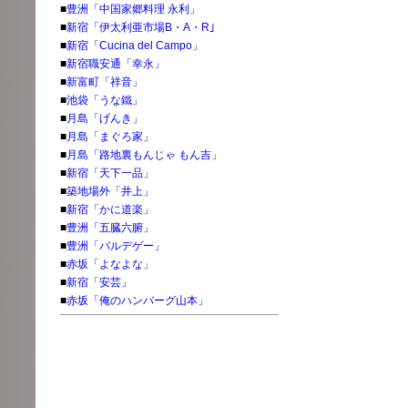
■
豊洲「中国家郷料理 永利」
■
新宿「伊太利亜市場B・A・R｣
■
新宿「Cucina del Campo」
■
新宿職安通「幸永」
■
新富町「祥音」
■
池袋「うな鐵」
■
月島「げんき」
■
月島「まぐろ家」
■
月島「路地裏もんじゃ もん吉」
■
新宿「天下一品」
■
築地場外「井上」
■
新宿「かに道楽」
■
豊洲「五臓六腑」
■
豊洲「バルデゲー」
■
赤坂「よなよな」
■
新宿「安芸」
■
赤坂「俺のハンバーグ山本」