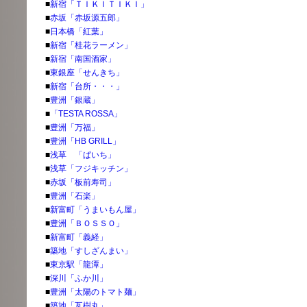
■
新宿「ＴＩＫＩＴＩＫＩ」
■
赤坂「赤坂源五郎」
■
日本橋「紅葉」
■
新宿「桂花ラーメン」
■
新宿「南国酒家」
■
東銀座「せんきち」
■
新宿「台所・・・」
■
豊洲「銀蔵」
■
「TESTA ROSSA」
■
豊洲「万福」
■
豊洲「HB GRILL」
■
浅草 「ぱいち」
■
浅草「フジキッチン」
■
赤坂「板前寿司」
■
豊洲「石楽」
■
新富町「うまいもん屋」
■
豊洲「ＢＯＳＳＯ」
■
新富町「義経」
■
築地「すしざんまい」
■
東京駅「龍潭」
■
深川「ふか川」
■
豊洲「太陽のトマト麺」
■
築地「瓦樹丸」