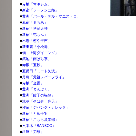
■
赤坂「マキシム」
■
新宿「ラーメン二郎」
■
豊洲「バール・デル・マエストロ」
■
原宿「るちあ」
■
新宿「博多天神」
■
新宿「屯ちん」
■
木場「葱や平吉」
■
新田裏「小松庵」
■
佃「上海ダイニング」
■
築地「南ばら亭」
■
赤坂「五鉄」
■
五反田「ミート矢沢」
■
月島「元祖レバーフライ」
■
赤坂「金舌」
■
豊洲「まんぷく」
■
豊洲「餃子の福包」
■
浅草「そば処 弁天」
■
汐留「ジパング・カレッタ」
■
新宿「とめ手羽」
■
新宿「こちら漁業部」
■
六本木「BANBOO」
■
銀座「刀麺」