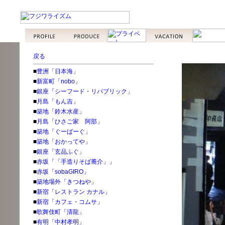
戻る
■
豊洲「日本海」
■
新富町「nobo」
■
銀座「シーフード・リパブリック」
■
月島「もん吉」
■
築地「鈴木水産」
■
月島「ひさご家 阿部」
■
築地「ぐーばーぐ」
■
築地「おかってや」
■
銀座「玄品ふぐ」
■
赤坂「「手造りそば蕎介」」
■
赤坂「sobaGIRO」
■
築地場外「きつねや」
■
新宿「レストラン カナル」
■
新宿「カフェ・コムサ」
■
歌舞伎町「清龍」
■
有明「中村孝明」