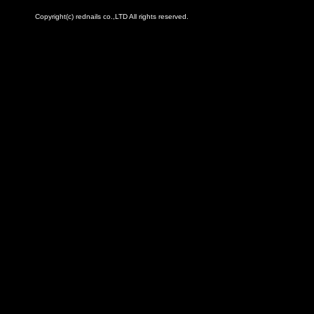
Copyright(c) rednails co.,LTD All rights reserved.