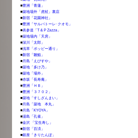
■
豊洲「青蓮」
■
築地場外「虎杖」裏店
■
新宿「花園神社」
■
豊洲「サルバトーレ･クオモ」
■
表参道「T & P Zazza」
■
築地場内「天房」
■
深川「太郎」
■
浅草「ポッピー通り」
■
新宿「雛鮨」
■
月島「えびすや」
■
築地「多け乃」
■
築地「場外」
■
赤坂「長寿庵」
■
豊洲「ＨＢ」
■
豊洲「３７０２」
■
築地「すしざんまい」
■
月島「築地 本丸」
■
月島「KYOYA」
■
湯島「孔雀」
■
金沢 「宝生寿し」
■
新宿「百済」
■
銀座「きりたんぽ」