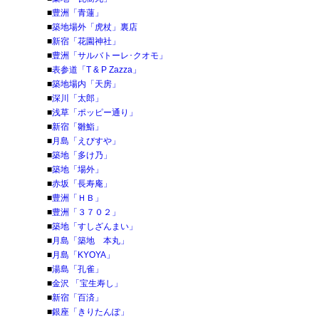
■
豊洲「青蓮」
■
築地場外「虎杖」裏店
■
新宿「花園神社」
■
豊洲「サルバトーレ･クオモ」
■
表参道「T & P Zazza」
■
築地場内「天房」
■
深川「太郎」
■
浅草「ポッピー通り」
■
新宿「雛鮨」
■
月島「えびすや」
■
築地「多け乃」
■
築地「場外」
■
赤坂「長寿庵」
■
豊洲「ＨＢ」
■
豊洲「３７０２」
■
築地「すしざんまい」
■
月島「築地 本丸」
■
月島「KYOYA」
■
湯島「孔雀」
■
金沢 「宝生寿し」
■
新宿「百済」
■
銀座「きりたんぽ」