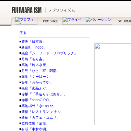
戻る
■
豊洲「日本海」
■
新富町「nobo」
■
銀座「シーフード・リパブリック」
■
月島「もん吉」
■
築地「鈴木水産」
■
月島「ひさご家 阿部」
■
築地「ぐーばーぐ」
■
築地「おかってや」
■
銀座「玄品ふぐ」
■
赤坂「「手造りそば蕎介」」
■
赤坂「sobaGIRO」
■
築地場外「きつねや」
■
新宿「レストラン カナル」
■
新宿「カフェ・コムサ」
■
歌舞伎町「清龍」
■
有明「中村孝明」