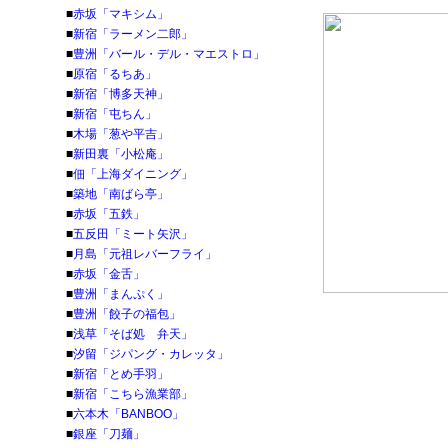
■
赤坂「マキシム」
■
新宿「ラーメン二郎」
■
豊洲「バール・デル・マエストロ」
■
原宿「るちあ」
■
新宿「博多天神」
■
新宿「屯ちん」
■
木場「葱や平吉」
■
新田裏「小松庵」
■
佃「上海ダイニング」
■
築地「南ばら亭」
■
赤坂「五鉄」
■
五反田「ミート矢沢」
■
月島「元祖レバーフライ」
■
赤坂「金舌」
■
豊洲「まんぷく」
■
豊洲「餃子の福包」
■
浅草「そば処 弁天」
■
汐留「ジパング・カレッタ」
■
新宿「とめ手羽」
■
新宿「こちら漁業部」
■
六本木「BANBOO」
■
銀座「刀麺」