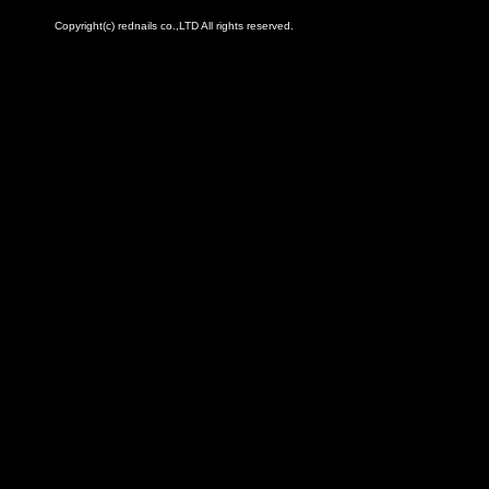
Copyright(c) rednails co.,LTD All rights reserved.