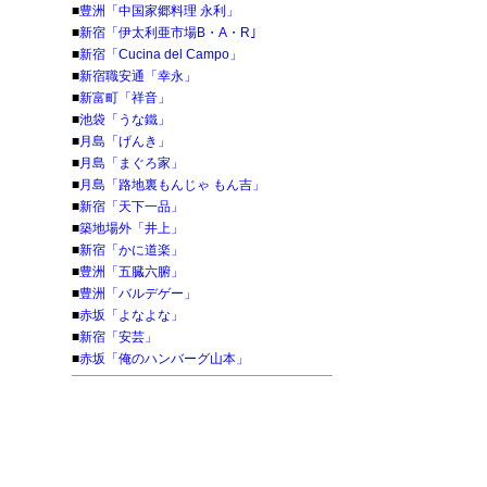
■
豊洲「中国家郷料理 永利」
■
新宿「伊太利亜市場B・A・R｣
■
新宿「Cucina del Campo」
■
新宿職安通「幸永」
■
新富町「祥音」
■
池袋「うな鐵」
■
月島「げんき」
■
月島「まぐろ家」
■
月島「路地裏もんじゃ もん吉」
■
新宿「天下一品」
■
築地場外「井上」
■
新宿「かに道楽」
■
豊洲「五臓六腑」
■
豊洲「バルデゲー」
■
赤坂「よなよな」
■
新宿「安芸」
■
赤坂「俺のハンバーグ山本」