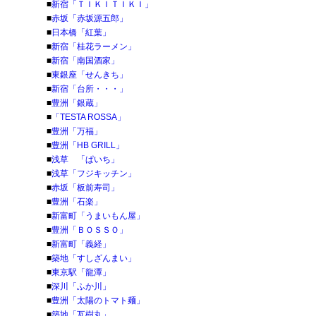
■
新宿「ＴＩＫＩＴＩＫＩ」
■
赤坂「赤坂源五郎」
■
日本橋「紅葉」
■
新宿「桂花ラーメン」
■
新宿「南国酒家」
■
東銀座「せんきち」
■
新宿「台所・・・」
■
豊洲「銀蔵」
■
「TESTA ROSSA」
■
豊洲「万福」
■
豊洲「HB GRILL」
■
浅草 「ぱいち」
■
浅草「フジキッチン」
■
赤坂「板前寿司」
■
豊洲「石楽」
■
新富町「うまいもん屋」
■
豊洲「ＢＯＳＳＯ」
■
新富町「義経」
■
築地「すしざんまい」
■
東京駅「龍潭」
■
深川「ふか川」
■
豊洲「太陽のトマト麺」
■
築地「瓦樹丸」