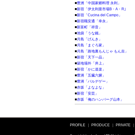
■
豊洲「中国家郷料理 永利」
■
新宿「伊太利亜市場B・A・R｣
■
新宿「Cucina del Campo」
■
新宿職安通「幸永」
■
新富町「祥音」
■
池袋「うな鐵」
■
月島「げんき」
■
月島「まぐろ家」
■
月島「路地裏もんじゃ もん吉」
■
新宿「天下一品」
■
築地場外「井上」
■
新宿「かに道楽」
■
豊洲「五臓六腑」
■
豊洲「バルデゲー」
■
赤坂「よなよな」
■
新宿「安芸」
■
赤坂「俺のハンバーグ山本」
PROFILE
|
PRODUCE
|
PRIVATE
|