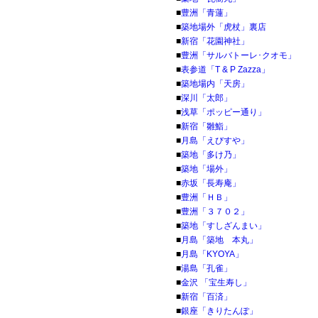
■
豊洲「青蓮」
■
築地場外「虎杖」裏店
■
新宿「花園神社」
■
豊洲「サルバトーレ･クオモ」
■
表参道「T & P Zazza」
■
築地場内「天房」
■
深川「太郎」
■
浅草「ポッピー通り」
■
新宿「雛鮨」
■
月島「えびすや」
■
築地「多け乃」
■
築地「場外」
■
赤坂「長寿庵」
■
豊洲「ＨＢ」
■
豊洲「３７０２」
■
築地「すしざんまい」
■
月島「築地 本丸」
■
月島「KYOYA」
■
湯島「孔雀」
■
金沢 「宝生寿し」
■
新宿「百済」
■
銀座「きりたんぽ」