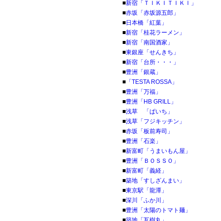
■
新宿「ＴＩＫＩＴＩＫＩ」
■
赤坂「赤坂源五郎」
■
日本橋「紅葉」
■
新宿「桂花ラーメン」
■
新宿「南国酒家」
■
東銀座「せんきち」
■
新宿「台所・・・」
■
豊洲「銀蔵」
■
「TESTA ROSSA」
■
豊洲「万福」
■
豊洲「HB GRILL」
■
浅草 「ぱいち」
■
浅草「フジキッチン」
■
赤坂「板前寿司」
■
豊洲「石楽」
■
新富町「うまいもん屋」
■
豊洲「ＢＯＳＳＯ」
■
新富町「義経」
■
築地「すしざんまい」
■
東京駅「龍潭」
■
深川「ふか川」
■
豊洲「太陽のトマト麺」
■
築地「瓦樹丸」