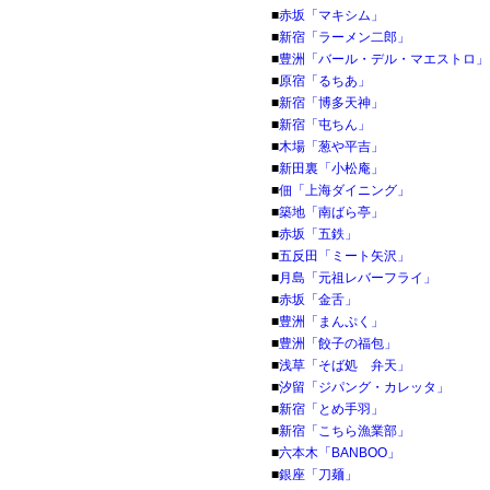
■
赤坂「マキシム」
■
新宿「ラーメン二郎」
■
豊洲「バール・デル・マエストロ」
■
原宿「るちあ」
■
新宿「博多天神」
■
新宿「屯ちん」
■
木場「葱や平吉」
■
新田裏「小松庵」
■
佃「上海ダイニング」
■
築地「南ばら亭」
■
赤坂「五鉄」
■
五反田「ミート矢沢」
■
月島「元祖レバーフライ」
■
赤坂「金舌」
■
豊洲「まんぷく」
■
豊洲「餃子の福包」
■
浅草「そば処 弁天」
■
汐留「ジパング・カレッタ」
■
新宿「とめ手羽」
■
新宿「こちら漁業部」
■
六本木「BANBOO」
■
銀座「刀麺」