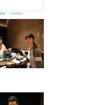
清水 ＜やや辛口＞