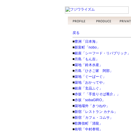
戻る
■
豊洲「日本海」
■
新富町「nobo」
■
銀座「シーフード・リパブリック」
■
月島「もん吉」
■
築地「鈴木水産」
■
月島「ひさご家 阿部」
■
築地「ぐーばーぐ」
■
築地「おかってや」
■
銀座「玄品ふぐ」
■
赤坂「「手造りそば蕎介」」
■
赤坂「sobaGIRO」
■
築地場外「きつねや」
■
新宿「レストラン カナル」
■
新宿「カフェ・コムサ」
■
歌舞伎町「清龍」
■
有明「中村孝明」