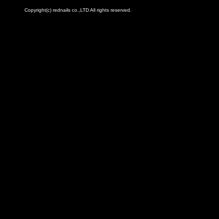
Copyright(c) rednails co.,LTD All rights reserved.