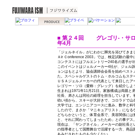
■ 第２４回 グレゴリ-・サロ 
年4月
「ジェルネイル」がにわかに脚光を浴びてきまし
Ａir Ｃonference 2003」では、検定試
コンテストにはフルエントリー240名の選手が
このイベントはジェルメーカー4社が、ジェル
ョンはもとより、協会講師会会長を始めベスト
た。スペシャルゲストのトム・ホルコムもステ
ＵＳＡジェルメーカーの代表として来日したア
レゴリー・ソロ（愛称：グレッグ）を紹介しよ
生まれは1971年11月21日。家族構成は両親
社長、弟さんは同社の経理を担当しています。
幼い頃から、スキーが大好きで、コロラドで山
大学では、エンジニアコースに進み、数学と科
したので、まさか「マニキュアリスト」になる
どちらかというと、体育会系で、美容関係には
と、それに関わってしまったため」との事デス
現在は、「ヤングネイル」メーカーの副社長と
の指導者として国際舞台で活躍する一方、商品
あみだされたものも少なくない。