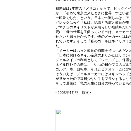
初来日は3年前の「メサゴ」からで、ビッグイ
が、「初めて東京に来たときに世界一すごい都
一印象でした」という。日本での楽しみは、ア
グレッグは云う「私は、認識と考慮と教育がモ
アマチュのネイリストが素晴らしい成績をだし
更に「母の仕事を手伝っているのは、メーカー
せたいと思ったからです、他のメーカーｰには
れています」そして「私のゴールはネイリスト
た。
「メーカーはもっと教育の時間を持つべきだと
「日本におけるネイル産業のありかたはサロン
ジェルネイルの利点として「シールドし、保護
ネイル以外での夢は、「いつの日かプロのゴル
ゴルフ、車、自転車、それとビデオゲームに夢
そういえば、ジェルメーカーにはスキンヘッド
が良かったので毎日少ない毛をブラシするより
そして最後に「私の人生に自分の持っているも
<2003年4月記 原文>